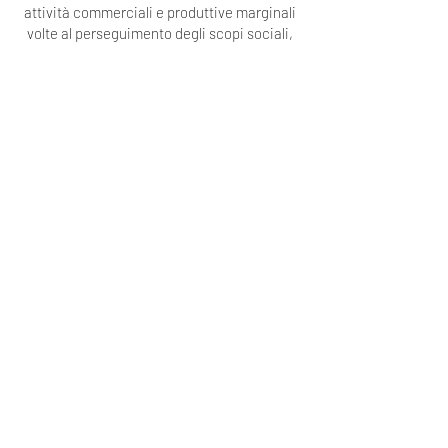
attività commerciali e produttive marginali
volte al perseguimento degli scopi sociali,
ad esempio la promozione di gruppi di
acquisto solidale e la vendita diretta di
prodotti agricoli biologici.
Amici di Villa Bosco Buri
Chi Siamo
Progetti
Le nostre attività
Blog
Organi Statutari
Contatti