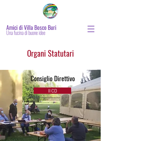
Amici di Villa Bosco Buri
Una fucina di buone idee
Organi Statutari
Consiglio Direttivo
Il CD